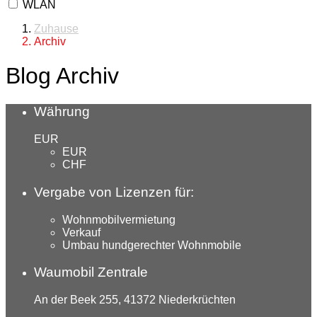
WLAN
Zuhause
Archiv
Blog Archiv
Währung
EUR
EUR
CHF
Vergabe von Lizenzen für:
Wohnmobilvermietung
Verkauf
Umbau hundgerechter Wohnmobile
Waumobil Zentrale
An der Beek 255, 41372 Niederkrüchten