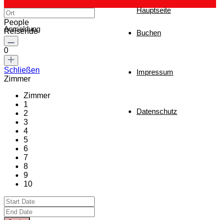
Hauptseite
People
Anmeldung
Reisende
Buchen
0
Schließen
Impressum
Zimmer
Zimmer
1
Datenschutz
2
3
4
5
6
7
8
9
10