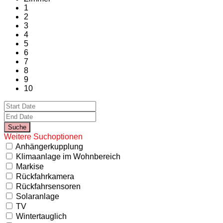
1
2
3
4
5
6
7
8
9
10
Weitere Suchoptionen
Anhängerkupplung
Klimaanlage im Wohnbereich
Markise
Rückfahrkamera
Rückfahrsensoren
Solaranlage
TV
Wintertauglich