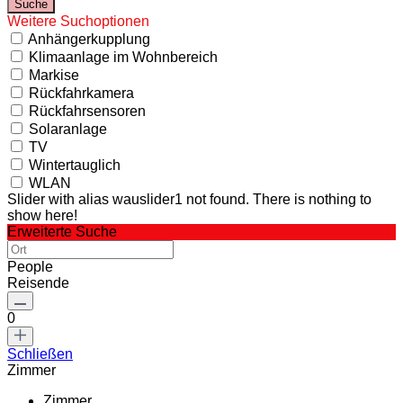
Weitere Suchoptionen
Anhängerkupplung
Klimaanlage im Wohnbereich
Markise
Rückfahrkamera
Rückfahrsensoren
Solaranlage
TV
Wintertauglich
WLAN
Slider with alias wauslider1 not found.
There is nothing to
show here!
Erweiterte Suche
People
Reisende
0
Schließen
Zimmer
Zimmer