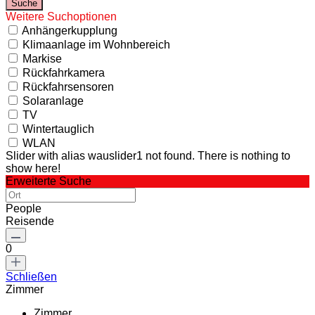
Weitere Suchoptionen
Anhängerkupplung
Klimaanlage im Wohnbereich
Markise
Rückfahrkamera
Rückfahrsensoren
Solaranlage
TV
Wintertauglich
WLAN
Slider with alias wauslider1 not found.
There is nothing to
show here!
Erweiterte Suche
People
Reisende
0
Schließen
Zimmer
Zimmer