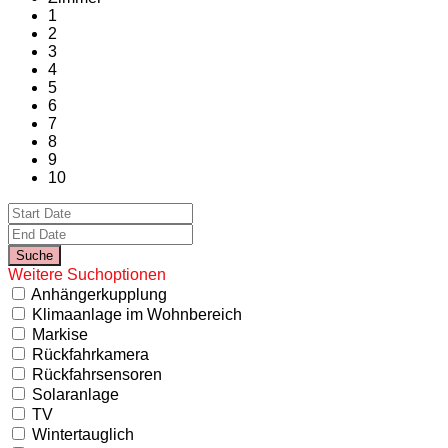
1
2
3
4
5
6
7
8
9
10
Weitere Suchoptionen
Anhängerkupplung
Klimaanlage im Wohnbereich
Markise
Rückfahrkamera
Rückfahrsensoren
Solaranlage
TV
Wintertauglich