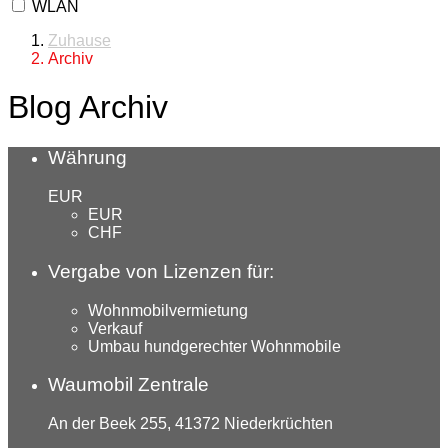
WLAN
Zuhause
Archiv
Blog Archiv
Währung
EUR
EUR
CHF
Vergabe von Lizenzen für:
Wohnmobilvermietung
Verkauf
Umbau hundgerechter Wohnmobile
Waumobil Zentrale
An der Beek 255, 41372 Niederkrüchten