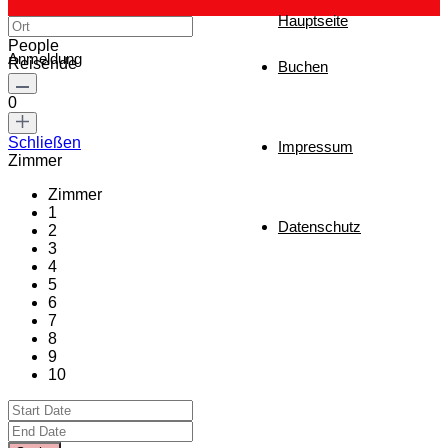
Hauptseite
People
Anmeldung
Reisende
Buchen
0
Schließen
Impressum
Zimmer
Zimmer
1
Datenschutz
2
3
4
5
6
7
8
9
10