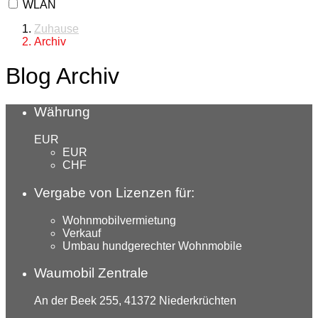
WLAN
Zuhause
Archiv
Blog Archiv
Währung
EUR
EUR
CHF
Vergabe von Lizenzen für:
Wohnmobilvermietung
Verkauf
Umbau hundgerechter Wohnmobile
Waumobil Zentrale
An der Beek 255, 41372 Niederkrüchten