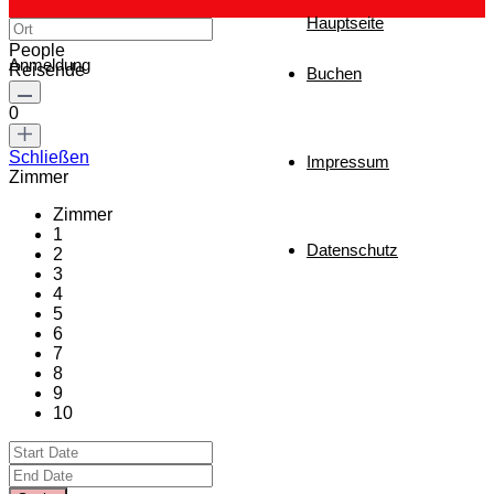
Hauptseite
People
Anmeldung
Reisende
Buchen
0
Schließen
Impressum
Zimmer
Zimmer
1
Datenschutz
2
3
4
5
6
7
8
9
10