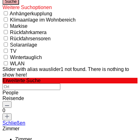
Weitere Suchoptionen
Anhängerkupplung
Klimaanlage im Wohnbereich
Markise
Rückfahrkamera
Rückfahrsensoren
Solaranlage
TV
Wintertauglich
WLAN
Slider with alias wauslider1 not found.
There is nothing to
show here!
Erweiterte Suche
People
Reisende
0
Schließen
Zimmer
Zimmer