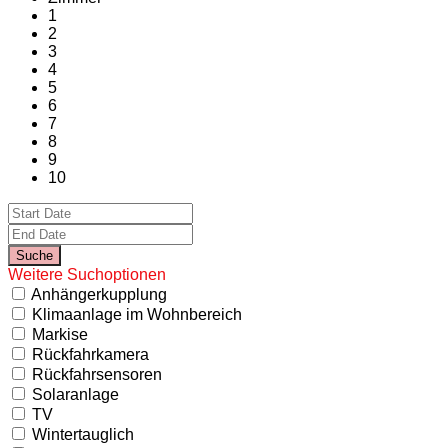
1
2
3
4
5
6
7
8
9
10
Weitere Suchoptionen
Anhängerkupplung
Klimaanlage im Wohnbereich
Markise
Rückfahrkamera
Rückfahrsensoren
Solaranlage
TV
Wintertauglich