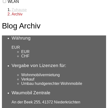
WLAN
Zuhause
Archiv
Blog Archiv
Währung
EUR
EUR
CHF
Vergabe von Lizenzen für:
Wohnmobilvermietung
Verkauf
Umbau hundgerechter Wohnmobile
Waumobil Zentrale
An der Beek 255, 41372 Niederkrüchten