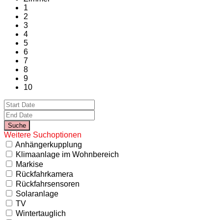
1
2
3
4
5
6
7
8
9
10
Weitere Suchoptionen
Anhängerkupplung
Klimaanlage im Wohnbereich
Markise
Rückfahrkamera
Rückfahrsensoren
Solaranlage
TV
Wintertauglich