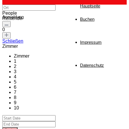
Hauptseite
People
Anmeldung
Reisende
Buchen
0
Schließen
Impressum
Zimmer
Zimmer
1
Datenschutz
2
3
4
5
6
7
8
9
10