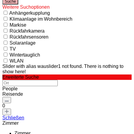
Weitere Suchoptionen
Anhängerkupplung
Klimaanlage im Wohnbereich
Markise
Rückfahrkamera
Rückfahrsensoren
Solaranlage
TV
Wintertauglich
WLAN
Slider with alias wauslider1 not found.
There is nothing to
show here!
Erweiterte Suche
People
Reisende
0
Schließen
Zimmer
Zimmer