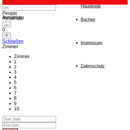
Hauptseite
People
Anmeldung
Reisende
Buchen
0
Schließen
Impressum
Zimmer
Zimmer
1
Datenschutz
2
3
4
5
6
7
8
9
10