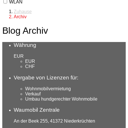
WLAN
Zuhause
Archiv
Blog Archiv
Währung
EUR
EUR
CHF
Vergabe von Lizenzen für:
Wohnmobilvermietung
Verkauf
Umbau hundgerechter Wohnmobile
Waumobil Zentrale
An der Beek 255, 41372 Niederkrüchten