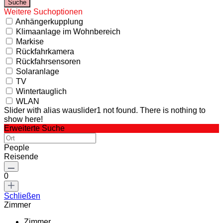
Weitere Suchoptionen
Anhängerkupplung
Klimaanlage im Wohnbereich
Markise
Rückfahrkamera
Rückfahrsensoren
Solaranlage
TV
Wintertauglich
WLAN
Slider with alias wauslider1 not found.
There is nothing to
show here!
Erweiterte Suche
People
Reisende
0
Schließen
Zimmer
Zimmer