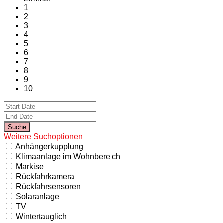
1
2
3
4
5
6
7
8
9
10
Weitere Suchoptionen
Anhängerkupplung
Klimaanlage im Wohnbereich
Markise
Rückfahrkamera
Rückfahrsensoren
Solaranlage
TV
Wintertauglich