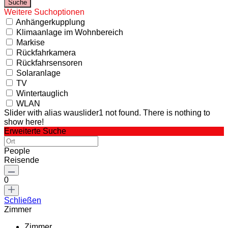
Weitere Suchoptionen
Anhängerkupplung
Klimaanlage im Wohnbereich
Markise
Rückfahrkamera
Rückfahrsensoren
Solaranlage
TV
Wintertauglich
WLAN
Slider with alias wauslider1 not found.
There is nothing to
show here!
Erweiterte Suche
People
Reisende
0
Schließen
Zimmer
Zimmer