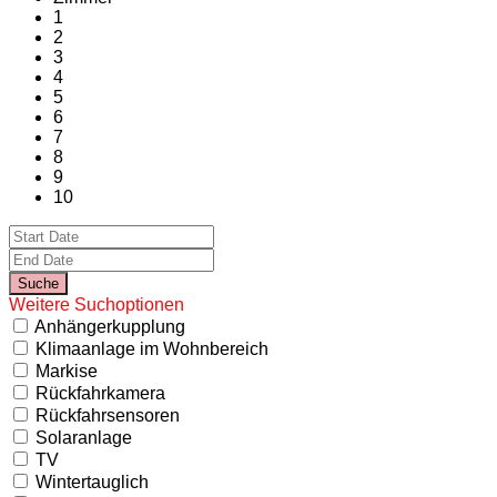
1
2
3
4
5
6
7
8
9
10
Weitere Suchoptionen
Anhängerkupplung
Klimaanlage im Wohnbereich
Markise
Rückfahrkamera
Rückfahrsensoren
Solaranlage
TV
Wintertauglich