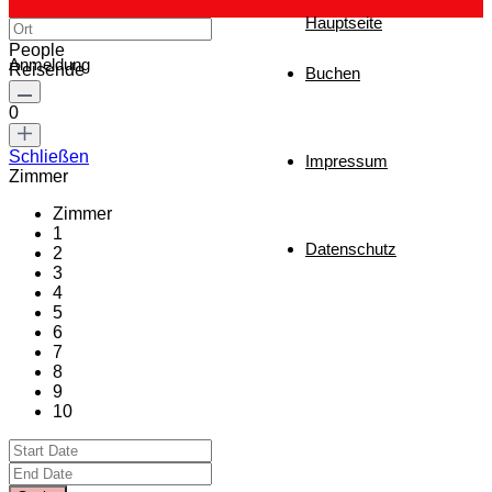
Hauptseite
People
Anmeldung
Reisende
Buchen
0
Schließen
Impressum
Zimmer
Zimmer
1
Datenschutz
2
3
4
5
6
7
8
9
10