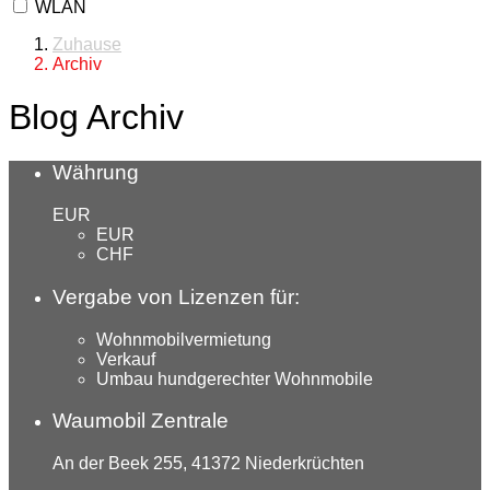
WLAN
Zuhause
Archiv
Blog Archiv
Währung
EUR
EUR
CHF
Vergabe von Lizenzen für:
Wohnmobilvermietung
Verkauf
Umbau hundgerechter Wohnmobile
Waumobil Zentrale
An der Beek 255, 41372 Niederkrüchten