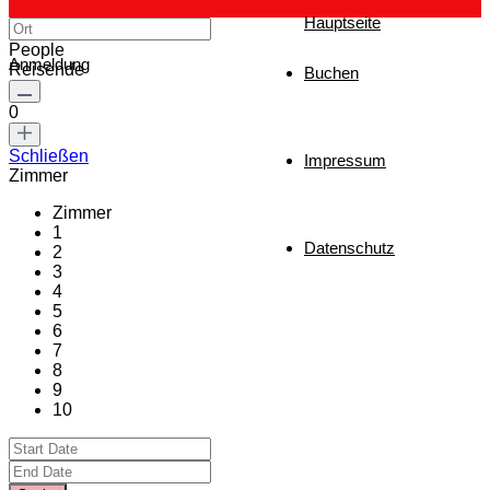
Hauptseite
People
Anmeldung
Reisende
Buchen
0
Schließen
Impressum
Zimmer
Zimmer
1
Datenschutz
2
3
4
5
6
7
8
9
10