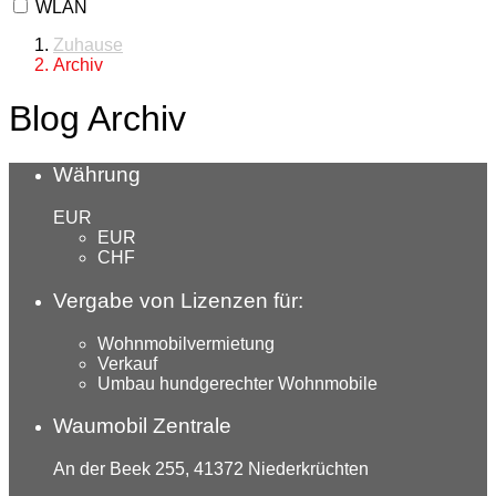
WLAN
Zuhause
Archiv
Blog Archiv
Währung
EUR
EUR
CHF
Vergabe von Lizenzen für:
Wohnmobilvermietung
Verkauf
Umbau hundgerechter Wohnmobile
Waumobil Zentrale
An der Beek 255, 41372 Niederkrüchten