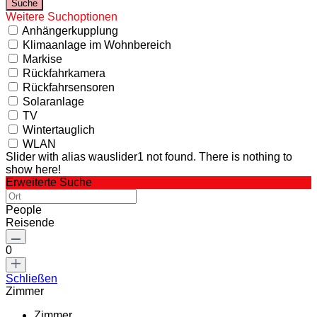
Weitere Suchoptionen
Anhängerkupplung
Klimaanlage im Wohnbereich
Markise
Rückfahrkamera
Rückfahrsensoren
Solaranlage
TV
Wintertauglich
WLAN
Slider with alias wauslider1 not found.
There is nothing to
show here!
Erweiterte Suche
People
Reisende
0
Schließen
Zimmer
Zimmer