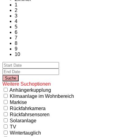
1
2
3
4
5
6
7
8
9
10
Weitere Suchoptionen
Anhängerkupplung
Klimaanlage im Wohnbereich
Markise
Rückfahrkamera
Rückfahrsensoren
Solaranlage
TV
Wintertauglich