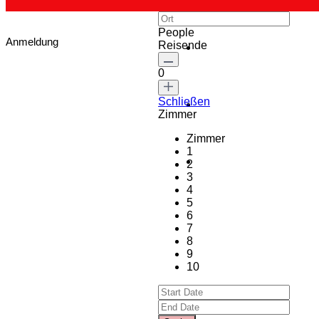
People
Anmeldung
Reisende
0
Schließen
Zimmer
Zimmer
1
2
3
4
5
6
7
8
9
10