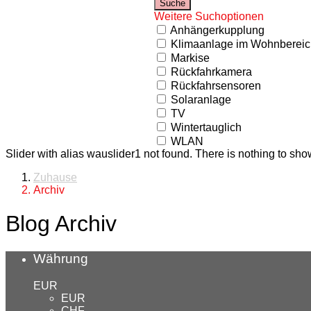
Weitere Suchoptionen
Anhängerkupplung
Klimaanlage im Wohnbereic
Markise
Rückfahrkamera
Rückfahrsensoren
Solaranlage
TV
Wintertauglich
WLAN
Slider with alias wauslider1 not found.
There is nothing to sho
Zuhause
Archiv
Blog Archiv
Währung
EUR
EUR
CHF