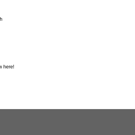
h
w here!