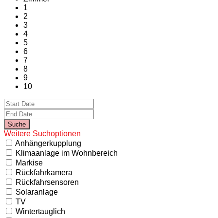
1
2
3
4
5
6
7
8
9
10
Weitere Suchoptionen
Anhängerkupplung
Klimaanlage im Wohnbereich
Markise
Rückfahrkamera
Rückfahrsensoren
Solaranlage
TV
Wintertauglich