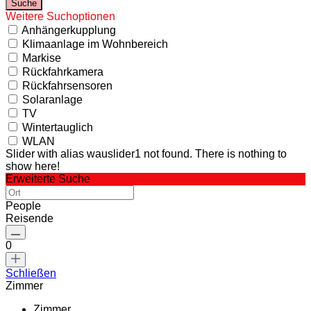
Weitere Suchoptionen
Anhängerkupplung
Klimaanlage im Wohnbereich
Markise
Rückfahrkamera
Rückfahrsensoren
Solaranlage
TV
Wintertauglich
WLAN
Slider with alias wauslider1 not found.
There is nothing to
show here!
Erweiterte Suche
People
Reisende
0
Schließen
Zimmer
Zimmer