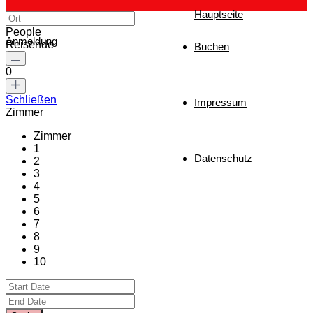
Hauptseite
People
Anmeldung
Reisende
Buchen
0
Schließen
Impressum
Zimmer
Zimmer
1
Datenschutz
2
3
4
5
6
7
8
9
10