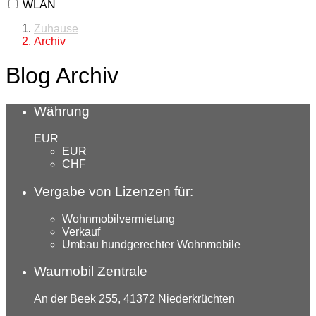
WLAN
Zuhause
Archiv
Blog Archiv
Währung
EUR
EUR
CHF
Vergabe von Lizenzen für:
Wohnmobilvermietung
Verkauf
Umbau hundgerechter Wohnmobile
Waumobil Zentrale
An der Beek 255, 41372 Niederkrüchten