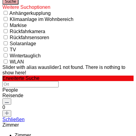
Weitere Suchoptionen
Anhängerkupplung
Klimaanlage im Wohnbereich
Markise
Rückfahrkamera
Rückfahrsensoren
Solaranlage
TV
Wintertauglich
WLAN
Slider with alias wauslider1 not found.
There is nothing to
show here!
Erweiterte Suche
People
Reisende
0
Schließen
Zimmer
Zimmer