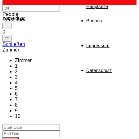
Hauptseite
People
Anmeldung
Reisende
Buchen
0
Schließen
Impressum
Zimmer
Zimmer
1
Datenschutz
2
3
4
5
6
7
8
9
10