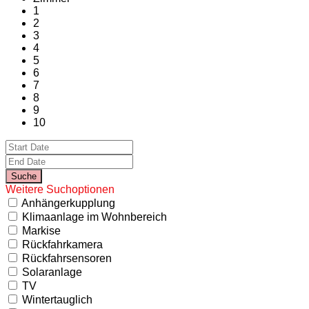
1
2
3
4
5
6
7
8
9
10
Weitere Suchoptionen
Anhängerkupplung
Klimaanlage im Wohnbereich
Markise
Rückfahrkamera
Rückfahrsensoren
Solaranlage
TV
Wintertauglich