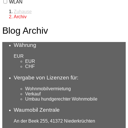
WLAN
Zuhause
Archiv
Blog Archiv
Währung
EUR
EUR
CHF
Vergabe von Lizenzen für:
Wohnmobilvermietung
Verkauf
Umbau hundgerechter Wohnmobile
Waumobil Zentrale
An der Beek 255, 41372 Niederkrüchten