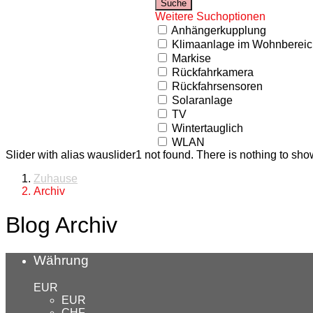
Weitere Suchoptionen
Anhängerkupplung
Klimaanlage im Wohnbereic
Markise
Rückfahrkamera
Rückfahrsensoren
Solaranlage
TV
Wintertauglich
WLAN
Slider with alias wauslider1 not found.
There is nothing to sho
Zuhause
Archiv
Blog Archiv
Währung
EUR
EUR
CHF