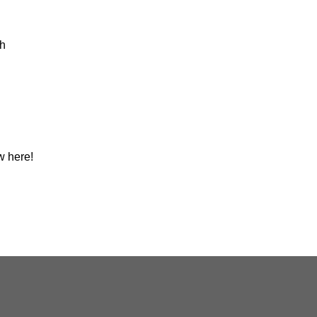
h
w here!