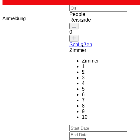
People
Anmeldung
Reisende
0
Schließen
Zimmer
Zimmer
1
2
3
4
5
6
7
8
9
10