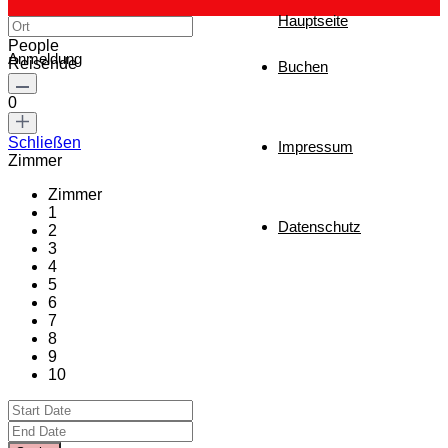
Hauptseite
People
Anmeldung
Reisende
Buchen
0
Schließen
Impressum
Zimmer
Zimmer
1
Datenschutz
2
3
4
5
6
7
8
9
10