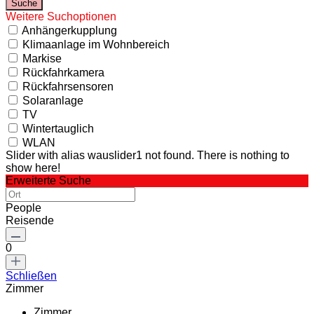
Weitere Suchoptionen
Anhängerkupplung
Klimaanlage im Wohnbereich
Markise
Rückfahrkamera
Rückfahrsensoren
Solaranlage
TV
Wintertauglich
WLAN
Slider with alias wauslider1 not found.
There is nothing to
show here!
Erweiterte Suche
People
Reisende
0
Schließen
Zimmer
Zimmer