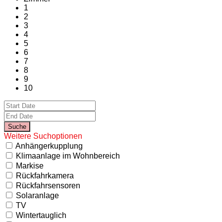
1
2
3
4
5
6
7
8
9
10
Weitere Suchoptionen
Anhängerkupplung
Klimaanlage im Wohnbereich
Markise
Rückfahrkamera
Rückfahrsensoren
Solaranlage
TV
Wintertauglich