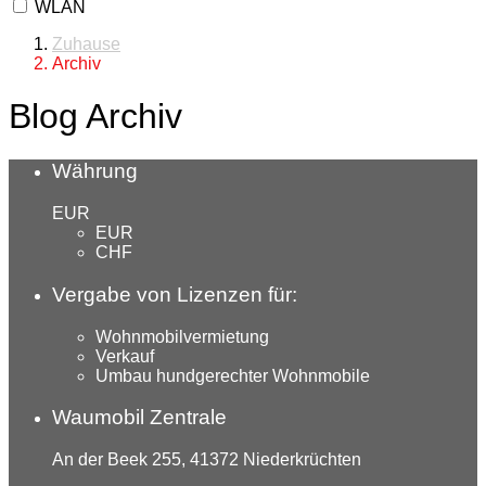
WLAN
Zuhause
Archiv
Blog Archiv
Währung
EUR
EUR
CHF
Vergabe von Lizenzen für:
Wohnmobilvermietung
Verkauf
Umbau hundgerechter Wohnmobile
Waumobil Zentrale
An der Beek 255, 41372 Niederkrüchten