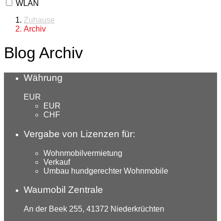
WLAN
Zuhause
Archiv
Blog Archiv
Währung
EUR
EUR
CHF
Vergabe von Lizenzen für:
Wohnmobilvermietung
Verkauf
Umbau hundgerechter Wohnmobile
Waumobil Zentrale
An der Beek 255, 41372 Niederkrüchten