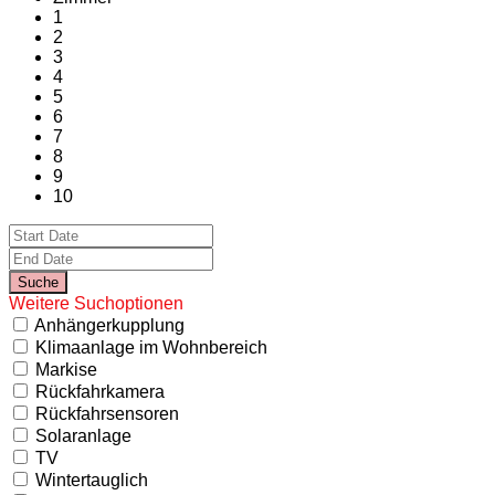
1
2
3
4
5
6
7
8
9
10
Weitere Suchoptionen
Anhängerkupplung
Klimaanlage im Wohnbereich
Markise
Rückfahrkamera
Rückfahrsensoren
Solaranlage
TV
Wintertauglich