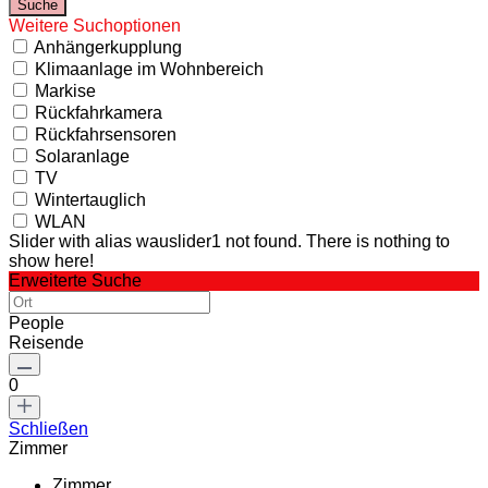
Weitere Suchoptionen
Anhängerkupplung
Klimaanlage im Wohnbereich
Markise
Rückfahrkamera
Rückfahrsensoren
Solaranlage
TV
Wintertauglich
WLAN
Slider with alias wauslider1 not found.
There is nothing to
show here!
Erweiterte Suche
People
Reisende
0
Schließen
Zimmer
Zimmer