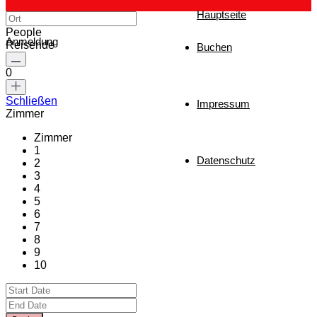
Hauptseite
People
Anmeldung
Reisende
Buchen
0
Schließen
Impressum
Zimmer
Zimmer
1
Datenschutz
2
3
4
5
6
7
8
9
10