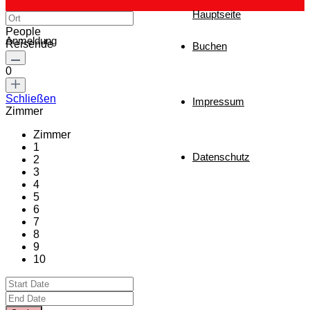
Hauptseite
People
Anmeldung
Reisende
Buchen
0
Schließen
Impressum
Zimmer
Zimmer
1
Datenschutz
2
3
4
5
6
7
8
9
10