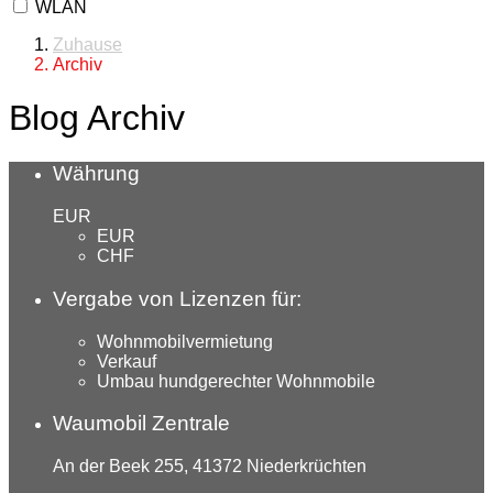
WLAN
Zuhause
Archiv
Blog Archiv
Währung
EUR
EUR
CHF
Vergabe von Lizenzen für:
Wohnmobilvermietung
Verkauf
Umbau hundgerechter Wohnmobile
Waumobil Zentrale
An der Beek 255, 41372 Niederkrüchten