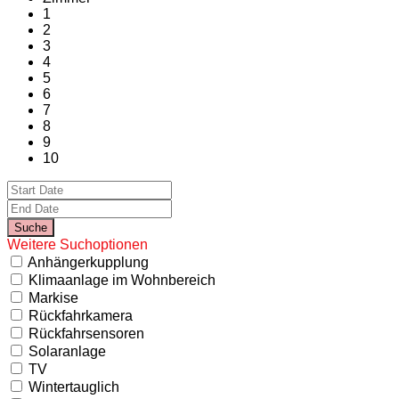
1
2
3
4
5
6
7
8
9
10
Weitere Suchoptionen
Anhängerkupplung
Klimaanlage im Wohnbereich
Markise
Rückfahrkamera
Rückfahrsensoren
Solaranlage
TV
Wintertauglich