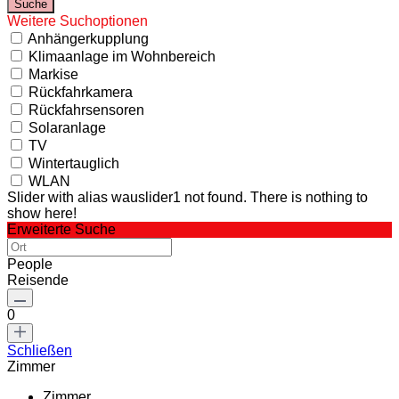
Weitere Suchoptionen
Anhängerkupplung
Klimaanlage im Wohnbereich
Markise
Rückfahrkamera
Rückfahrsensoren
Solaranlage
TV
Wintertauglich
WLAN
Slider with alias wauslider1 not found.
There is nothing to
show here!
Erweiterte Suche
People
Reisende
0
Schließen
Zimmer
Zimmer