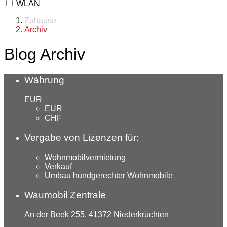
WLAN
Zuhause
Archiv
Blog Archiv
Währung
EUR
EUR
CHF
Vergabe von Lizenzen für:
Wohnmobilvermietung
Verkauf
Umbau hundgerechter Wohnmobile
Waumobil Zentrale
An der Beek 255, 41372 Niederkrüchten