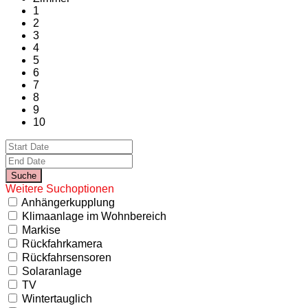
1
2
3
4
5
6
7
8
9
10
Weitere Suchoptionen
Anhängerkupplung
Klimaanlage im Wohnbereich
Markise
Rückfahrkamera
Rückfahrsensoren
Solaranlage
TV
Wintertauglich