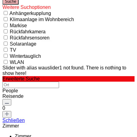
Weitere Suchoptionen
Anhängerkupplung
Klimaanlage im Wohnbereich
Markise
Rückfahrkamera
Rückfahrsensoren
Solaranlage
TV
Wintertauglich
WLAN
Slider with alias wauslider1 not found.
There is nothing to
show here!
Erweiterte Suche
People
Reisende
0
Schließen
Zimmer
Zimmer