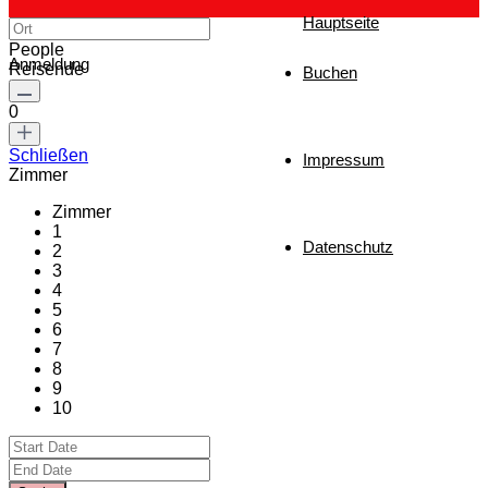
Hauptseite
People
Anmeldung
Reisende
Buchen
0
Schließen
Impressum
Zimmer
Zimmer
1
Datenschutz
2
3
4
5
6
7
8
9
10