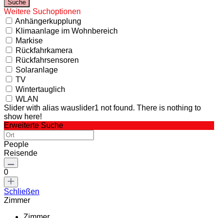
Weitere Suchoptionen
Anhängerkupplung
Klimaanlage im Wohnbereich
Markise
Rückfahrkamera
Rückfahrsensoren
Solaranlage
TV
Wintertauglich
WLAN
Slider with alias wauslider1 not found.
There is nothing to
show here!
Erweiterte Suche
People
Reisende
0
Schließen
Zimmer
Zimmer