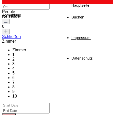
Hauptseite
People
Anmeldung
Reisende
Buchen
0
Schließen
Impressum
Zimmer
Zimmer
1
Datenschutz
2
3
4
5
6
7
8
9
10