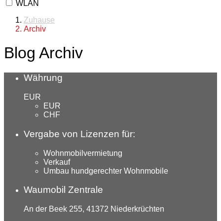
WLAN
Zuhause
Archiv
Blog Archiv
Währung
EUR
EUR
CHF
Vergabe von Lizenzen für:
Wohnmobilvermietung
Verkauf
Umbau hundgerechter Wohnmobile
Waumobil Zentrale
An der Beek 255, 41372 Niederkrüchten