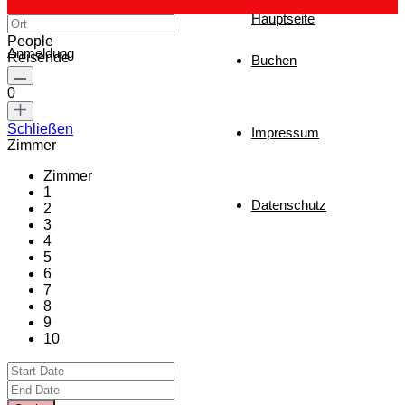
Hauptseite
People
Anmeldung
Reisende
Buchen
0
Schließen
Impressum
Zimmer
Zimmer
1
Datenschutz
2
3
4
5
6
7
8
9
10