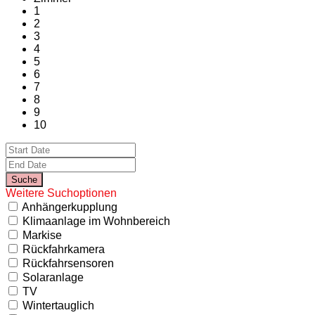
1
2
3
4
5
6
7
8
9
10
Weitere Suchoptionen
Anhängerkupplung
Klimaanlage im Wohnbereich
Markise
Rückfahrkamera
Rückfahrsensoren
Solaranlage
TV
Wintertauglich