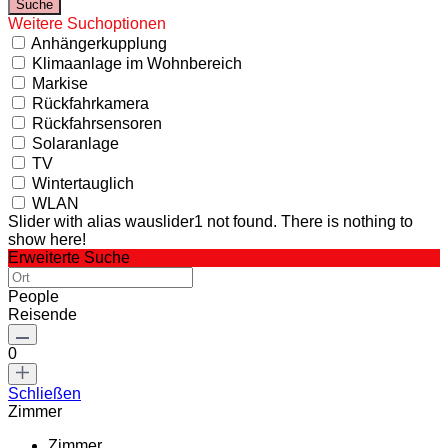
Weitere Suchoptionen
Anhängerkupplung
Klimaanlage im Wohnbereich
Markise
Rückfahrkamera
Rückfahrsensoren
Solaranlage
TV
Wintertauglich
WLAN
Slider with alias wauslider1 not found.
There is nothing to
show here!
Erweiterte Suche
People
Reisende
0
Schließen
Zimmer
Zimmer