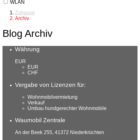
WLAN
Zuhause
Archiv
Blog Archiv
Währung
EUR
EUR
CHF
Vergabe von Lizenzen für:
Wohnmobilvermietung
Verkauf
Umbau hundgerechter Wohnmobile
Waumobil Zentrale
An der Beek 255, 41372 Niederkrüchten