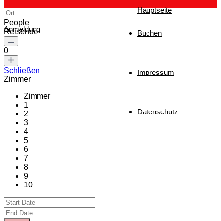
Hauptseite
People
Anmeldung
Reisende
Buchen
0
Schließen
Impressum
Zimmer
Zimmer
1
Datenschutz
2
3
4
5
6
7
8
9
10