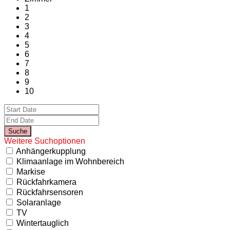
1
2
3
4
5
6
7
8
9
10
Weitere Suchoptionen
Anhängerkupplung
Klimaanlage im Wohnbereich
Markise
Rückfahrkamera
Rückfahrsensoren
Solaranlage
TV
Wintertauglich