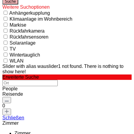
Weitere Suchoptionen
Anhängerkupplung
Klimaanlage im Wohnbereich
Markise
Rückfahrkamera
Rückfahrsensoren
Solaranlage
TV
Wintertauglich
WLAN
Slider with alias wauslider1 not found.
There is nothing to
show here!
Erweiterte Suche
People
Reisende
0
Schließen
Zimmer
Zimmer