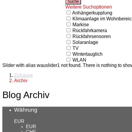
Weitere Suchoptionen
Anhängerkupplung
Klimaanlage im Wohnbereic
Markise
Rückfahrkamera
Rückfahrsensoren
Solaranlage
TV
Wintertauglich
WLAN
Slider with alias wauslider1 not found.
There is nothing to sho
Zuhause
Archiv
Blog Archiv
Währung
EUR
EUR
CHF