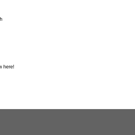
h
w here!