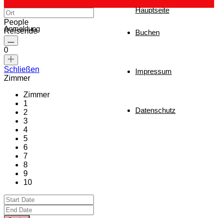
Hauptseite
People
Anmeldung
Reisende
Buchen
0
Schließen
Impressum
Zimmer
Zimmer
1
Datenschutz
2
3
4
5
6
7
8
9
10