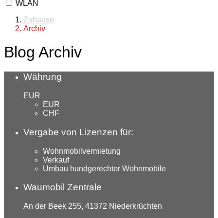
WLAN
Zuhause
Archiv
Blog Archiv
Währung
EUR
EUR
CHF
Vergabe von Lizenzen für:
Wohnmobilvermietung
Verkauf
Umbau hundgerechter Wohnmobile
Waumobil Zentrale
An der Beek 255, 41372 Niederkrüchten