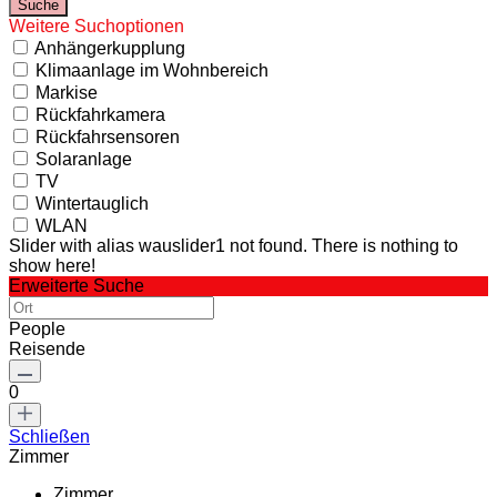
Weitere Suchoptionen
Anhängerkupplung
Klimaanlage im Wohnbereich
Markise
Rückfahrkamera
Rückfahrsensoren
Solaranlage
TV
Wintertauglich
WLAN
Slider with alias wauslider1 not found.
There is nothing to
show here!
Erweiterte Suche
People
Reisende
0
Schließen
Zimmer
Zimmer