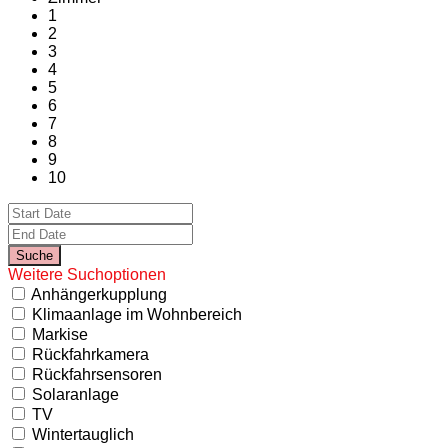
1
2
3
4
5
6
7
8
9
10
Weitere Suchoptionen
Anhängerkupplung
Klimaanlage im Wohnbereich
Markise
Rückfahrkamera
Rückfahrsensoren
Solaranlage
TV
Wintertauglich