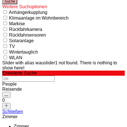
Weitere Suchoptionen
Anhängerkupplung
Klimaanlage im Wohnbereich
Markise
Rückfahrkamera
Rückfahrsensoren
Solaranlage
TV
Wintertauglich
WLAN
Slider with alias wauslider1 not found.
There is nothing to
show here!
Erweiterte Suche
People
Reisende
0
Schließen
Zimmer
Zimmer