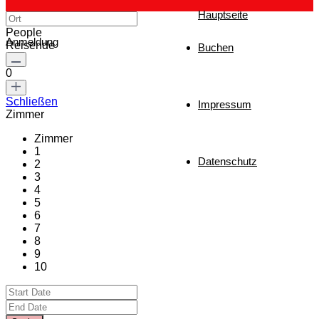
Hauptseite
People
Anmeldung
Reisende
Buchen
0
Schließen
Impressum
Zimmer
Zimmer
1
Datenschutz
2
3
4
5
6
7
8
9
10