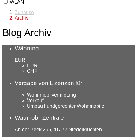
WLAN
Zuhause
Archiv
Blog Archiv
Währung
EUR
EUR
CHF
Vergabe von Lizenzen für:
Wohnmobilvermietung
Verkauf
Umbau hundgerechter Wohnmobile
Waumobil Zentrale
An der Beek 255, 41372 Niederkrüchten