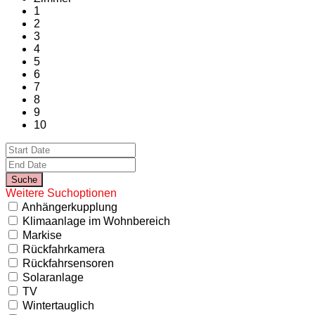
1
2
3
4
5
6
7
8
9
10
Weitere Suchoptionen
Anhängerkupplung
Klimaanlage im Wohnbereich
Markise
Rückfahrkamera
Rückfahrsensoren
Solaranlage
TV
Wintertauglich