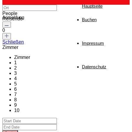
Hauptseite
People
Anmeldung
Reisende
Buchen
0
Schließen
Impressum
Zimmer
Zimmer
1
Datenschutz
2
3
4
5
6
7
8
9
10