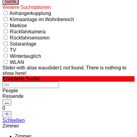
Weitere Suchoptionen
Anhängerkupplung
Klimaanlage im Wohnbereich
Markise
Rückfahrkamera
Rückfahrsensoren
Solaranlage
TV
Wintertauglich
WLAN
Slider with alias wauslider1 not found.
There is nothing to
show here!
Erweiterte Suche
People
Reisende
0
Schließen
Zimmer
Zimmer