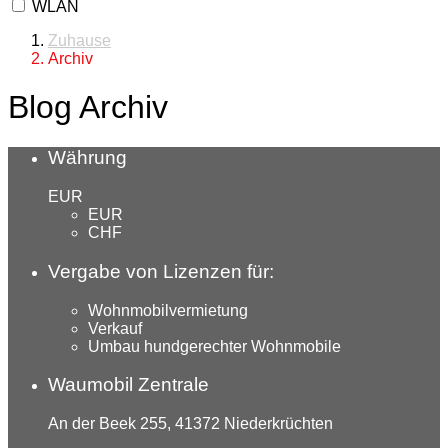
WLAN
Zuhause
Archiv
Blog Archiv
Währung
EUR
EUR
CHF
Vergabe von Lizenzen für:
Wohnmobilvermietung
Verkauf
Umbau hundgerechter Wohnmobile
Waumobil Zentrale
An der Beek 255, 41372 Niederkrüchten