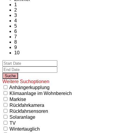
1
2
3
4
5
6
7
8
9
10
Weitere Suchoptionen
Anhängerkupplung
Klimaanlage im Wohnbereich
Markise
Rückfahrkamera
Rückfahrsensoren
Solaranlage
TV
Wintertauglich