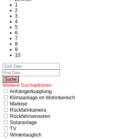
1
2
3
4
5
6
7
8
9
10
Weitere Suchoptionen
Anhängerkupplung
Klimaanlage im Wohnbereich
Markise
Rückfahrkamera
Rückfahrsensoren
Solaranlage
TV
Wintertauglich