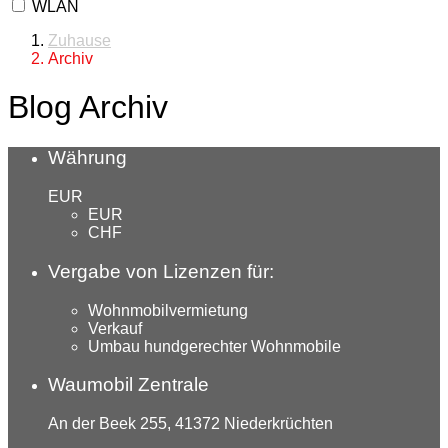
WLAN
Zuhause
Archiv
Blog Archiv
Währung
EUR
EUR
CHF
Vergabe von Lizenzen für:
Wohnmobilvermietung
Verkauf
Umbau hundgerechter Wohnmobile
Waumobil Zentrale
An der Beek 255, 41372 Niederkrüchten