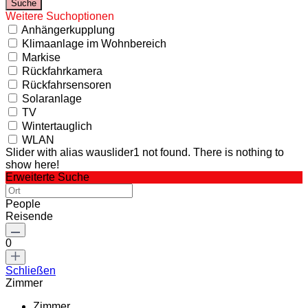
Weitere Suchoptionen
Anhängerkupplung
Klimaanlage im Wohnbereich
Markise
Rückfahrkamera
Rückfahrsensoren
Solaranlage
TV
Wintertauglich
WLAN
Slider with alias wauslider1 not found.
There is nothing to
show here!
Erweiterte Suche
People
Reisende
0
Schließen
Zimmer
Zimmer