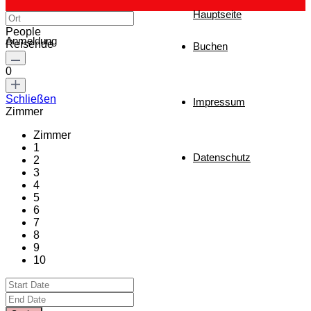
Hauptseite
People
Anmeldung
Reisende
Buchen
0
Schließen
Impressum
Zimmer
Zimmer
1
Datenschutz
2
3
4
5
6
7
8
9
10