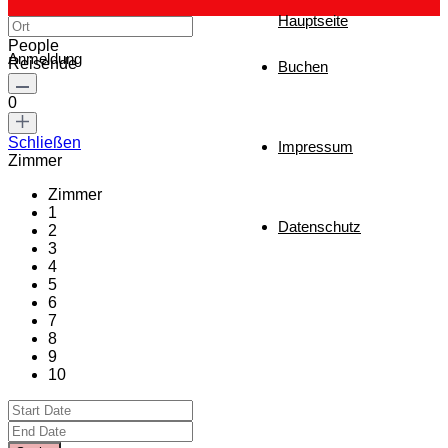
Hauptseite
People
Anmeldung
Reisende
Buchen
0
Schließen
Impressum
Zimmer
Zimmer
1
Datenschutz
2
3
4
5
6
7
8
9
10