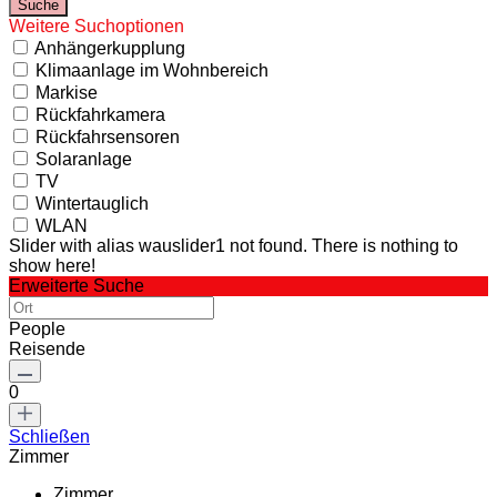
Weitere Suchoptionen
Anhängerkupplung
Klimaanlage im Wohnbereich
Markise
Rückfahrkamera
Rückfahrsensoren
Solaranlage
TV
Wintertauglich
WLAN
Slider with alias wauslider1 not found.
There is nothing to
show here!
Erweiterte Suche
People
Reisende
0
Schließen
Zimmer
Zimmer