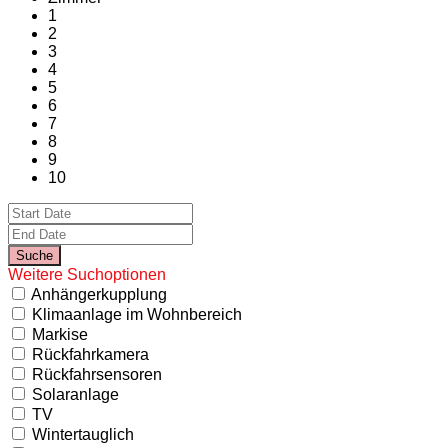
1
2
3
4
5
6
7
8
9
10
Weitere Suchoptionen
Anhängerkupplung
Klimaanlage im Wohnbereich
Markise
Rückfahrkamera
Rückfahrsensoren
Solaranlage
TV
Wintertauglich