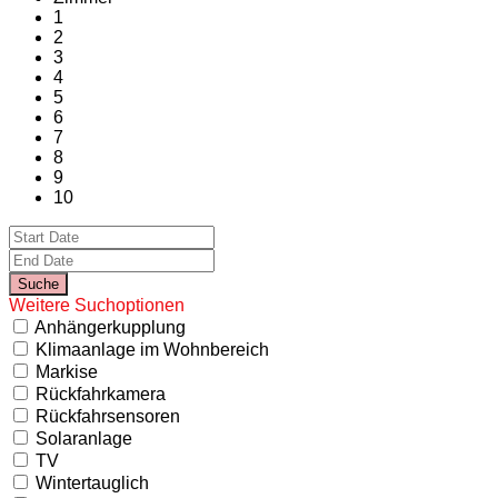
1
2
3
4
5
6
7
8
9
10
Weitere Suchoptionen
Anhängerkupplung
Klimaanlage im Wohnbereich
Markise
Rückfahrkamera
Rückfahrsensoren
Solaranlage
TV
Wintertauglich