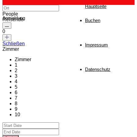
Hauptseite
People
Anmeldung
Reisende
Buchen
0
Schließen
Impressum
Zimmer
Zimmer
1
Datenschutz
2
3
4
5
6
7
8
9
10