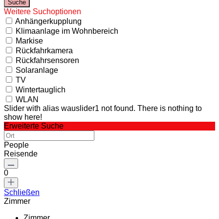
Weitere Suchoptionen
Anhängerkupplung
Klimaanlage im Wohnbereich
Markise
Rückfahrkamera
Rückfahrsensoren
Solaranlage
TV
Wintertauglich
WLAN
Slider with alias wauslider1 not found.
There is nothing to
show here!
Erweiterte Suche
People
Reisende
0
Schließen
Zimmer
Zimmer