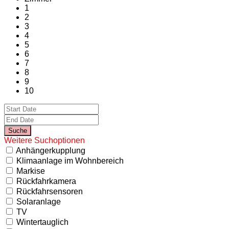
1
2
3
4
5
6
7
8
9
10
Weitere Suchoptionen
Anhängerkupplung
Klimaanlage im Wohnbereich
Markise
Rückfahrkamera
Rückfahrsensoren
Solaranlage
TV
Wintertauglich