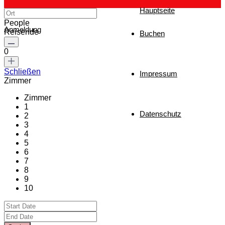
Hauptseite
People
Anmeldung
Reisende
Buchen
0
Schließen
Impressum
Zimmer
Zimmer
1
Datenschutz
2
3
4
5
6
7
8
9
10