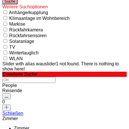
Weitere Suchoptionen
Anhängerkupplung
Klimaanlage im Wohnbereich
Markise
Rückfahrkamera
Rückfahrsensoren
Solaranlage
TV
Wintertauglich
WLAN
Slider with alias wauslider1 not found.
There is nothing to
show here!
Erweiterte Suche
People
Reisende
0
Schließen
Zimmer
Zimmer