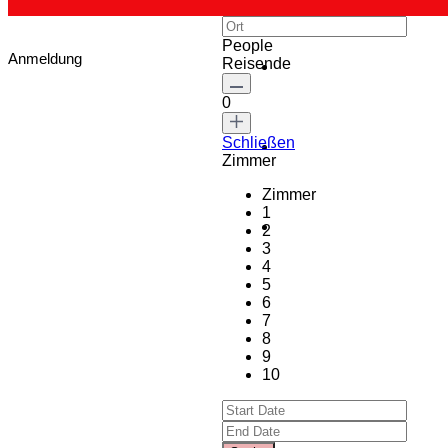
People
Anmeldung
Reisende
0
Schließen
Zimmer
Zimmer
1
2
3
4
5
6
7
8
9
10