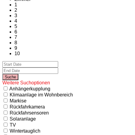
1
2
3
4
5
6
7
8
9
10
Weitere Suchoptionen
Anhängerkupplung
Klimaanlage im Wohnbereich
Markise
Rückfahrkamera
Rückfahrsensoren
Solaranlage
TV
Wintertauglich