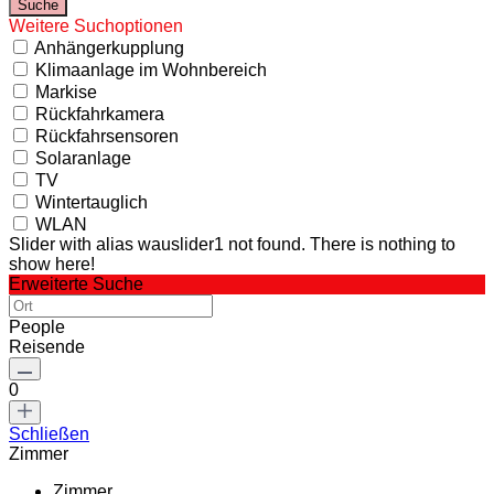
Weitere Suchoptionen
Anhängerkupplung
Klimaanlage im Wohnbereich
Markise
Rückfahrkamera
Rückfahrsensoren
Solaranlage
TV
Wintertauglich
WLAN
Slider with alias wauslider1 not found.
There is nothing to
show here!
Erweiterte Suche
People
Reisende
0
Schließen
Zimmer
Zimmer