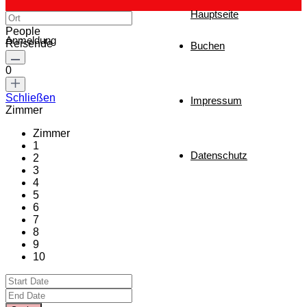
Hauptseite
People
Anmeldung
Reisende
Buchen
0
Schließen
Impressum
Zimmer
Zimmer
1
Datenschutz
2
3
4
5
6
7
8
9
10