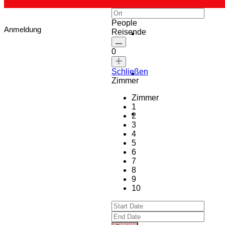
People
Anmeldung
Reisende
0
Schließen
Zimmer
Zimmer
1
2
3
4
5
6
7
8
9
10