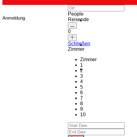
People
Anmeldung
Reisende
0
Schließen
Zimmer
Zimmer
1
2
3
4
5
6
7
8
9
10