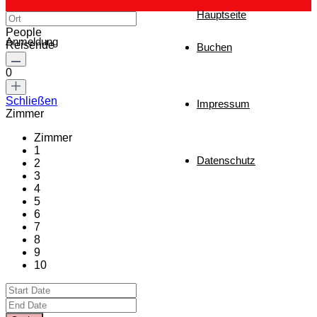
Hauptseite
People
Anmeldung
Reisende
Buchen
0
Schließen
Impressum
Zimmer
Zimmer
1
Datenschutz
2
3
4
5
6
7
8
9
10