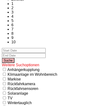
1
2
3
4
5
6
7
8
9
10
Weitere Suchoptionen
Anhängerkupplung
Klimaanlage im Wohnbereich
Markise
Rückfahrkamera
Rückfahrsensoren
Solaranlage
TV
Wintertauglich