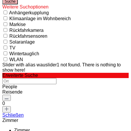
Weitere Suchoptionen
Anhängerkupplung
Klimaanlage im Wohnbereich
Markise
Rückfahrkamera
Rückfahrsensoren
Solaranlage
TV
Wintertauglich
WLAN
Slider with alias wauslider1 not found.
There is nothing to
show here!
Erweiterte Suche
People
Reisende
0
Schließen
Zimmer
Zimmer