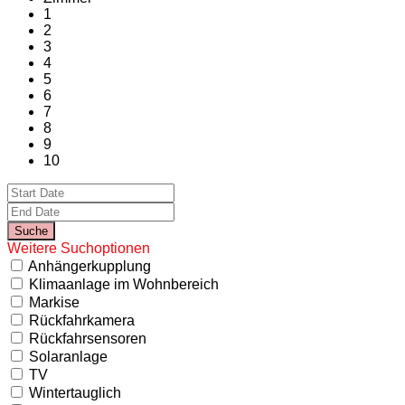
1
2
3
4
5
6
7
8
9
10
Weitere Suchoptionen
Anhängerkupplung
Klimaanlage im Wohnbereich
Markise
Rückfahrkamera
Rückfahrsensoren
Solaranlage
TV
Wintertauglich