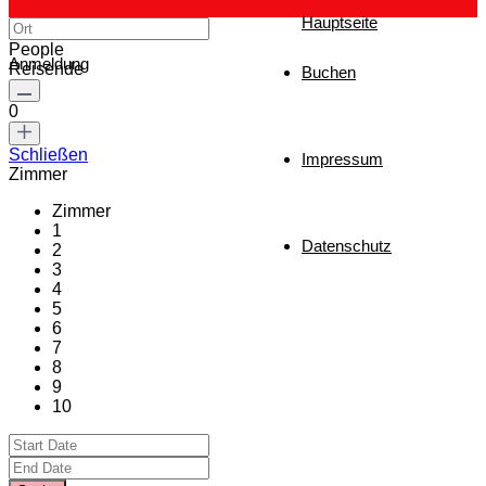
Hauptseite
People
Anmeldung
Reisende
Buchen
0
Schließen
Impressum
Zimmer
Zimmer
1
Datenschutz
2
3
4
5
6
7
8
9
10