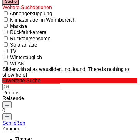
Weitere Suchoptionen
Anhängerkupplung
Klimaanlage im Wohnbereich
Markise
Rückfahrkamera
Rückfahrsensoren
Solaranlage
TV
Wintertauglich
WLAN
Slider with alias wauslider1 not found.
There is nothing to
show here!
Erweiterte Suche
People
Reisende
0
Schließen
Zimmer
Zimmer