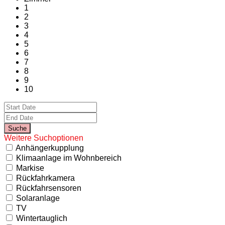
1
2
3
4
5
6
7
8
9
10
Weitere Suchoptionen
Anhängerkupplung
Klimaanlage im Wohnbereich
Markise
Rückfahrkamera
Rückfahrsensoren
Solaranlage
TV
Wintertauglich