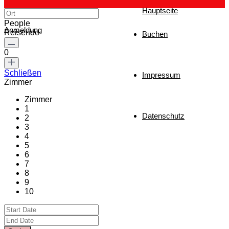
Hauptseite
People
Anmeldung
Reisende
Buchen
0
Schließen
Impressum
Zimmer
Zimmer
1
Datenschutz
2
3
4
5
6
7
8
9
10