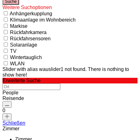
Weitere Suchoptionen
Anhängerkupplung
Klimaanlage im Wohnbereich
Markise
Rückfahrkamera
Rückfahrsensoren
Solaranlage
TV
Wintertauglich
WLAN
Slider with alias wauslider1 not found.
There is nothing to
show here!
Erweiterte Suche
People
Reisende
0
Schließen
Zimmer
Zimmer