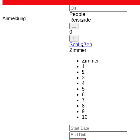
People
Anmeldung
Reisende
0
Schließen
Zimmer
Zimmer
1
2
3
4
5
6
7
8
9
10