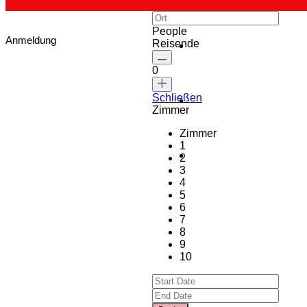
People
Anmeldung
Reisende
0
Schließen
Zimmer
Zimmer
1
2
3
4
5
6
7
8
9
10