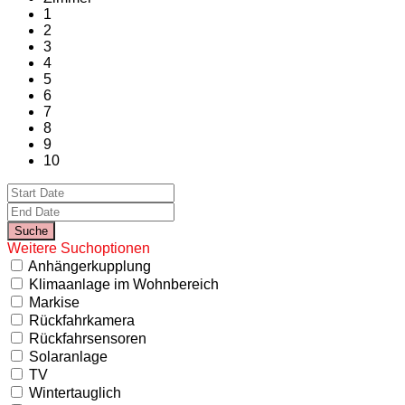
1
2
3
4
5
6
7
8
9
10
Weitere Suchoptionen
Anhängerkupplung
Klimaanlage im Wohnbereich
Markise
Rückfahrkamera
Rückfahrsensoren
Solaranlage
TV
Wintertauglich