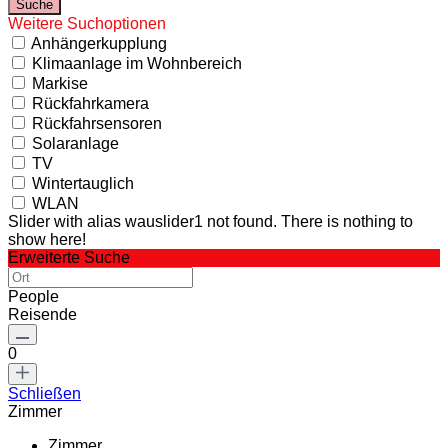
Weitere Suchoptionen
Anhängerkupplung
Klimaanlage im Wohnbereich
Markise
Rückfahrkamera
Rückfahrsensoren
Solaranlage
TV
Wintertauglich
WLAN
Slider with alias wauslider1 not found.
There is nothing to
show here!
Erweiterte Suche
People
Reisende
0
Schließen
Zimmer
Zimmer