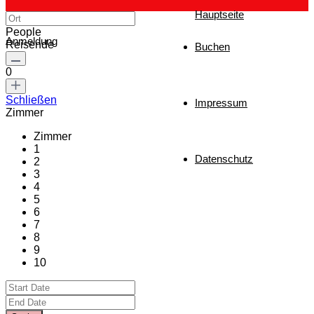
Hauptseite
People
Anmeldung
Reisende
Buchen
0
Schließen
Impressum
Zimmer
Zimmer
1
Datenschutz
2
3
4
5
6
7
8
9
10