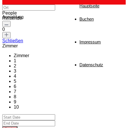
Hauptseite
People
Anmeldung
Reisende
Buchen
0
Schließen
Impressum
Zimmer
Zimmer
1
Datenschutz
2
3
4
5
6
7
8
9
10