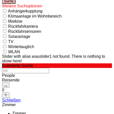
Weitere Suchoptionen
Anhängerkupplung
Klimaanlage im Wohnbereich
Markise
Rückfahrkamera
Rückfahrsensoren
Solaranlage
TV
Wintertauglich
WLAN
Slider with alias wauslider1 not found.
There is nothing to
show here!
Erweiterte Suche
People
Reisende
0
Schließen
Zimmer
Zimmer