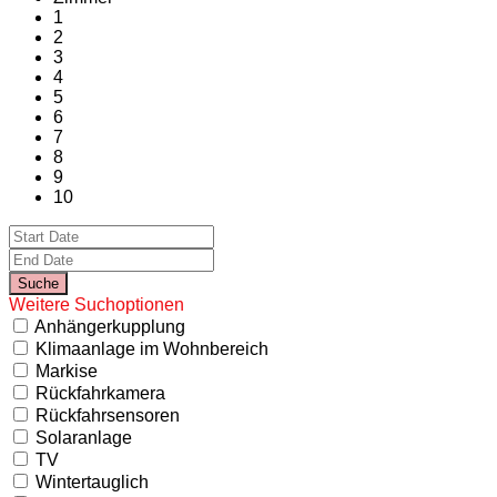
1
2
3
4
5
6
7
8
9
10
Weitere Suchoptionen
Anhängerkupplung
Klimaanlage im Wohnbereich
Markise
Rückfahrkamera
Rückfahrsensoren
Solaranlage
TV
Wintertauglich