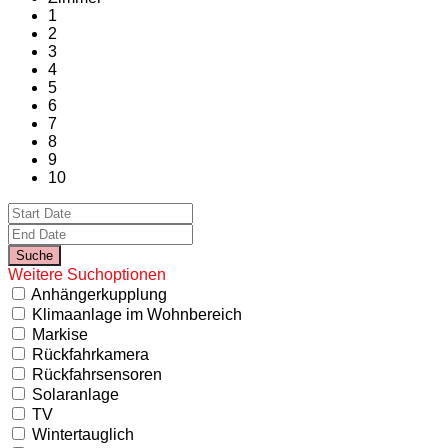
1
2
3
4
5
6
7
8
9
10
Weitere Suchoptionen
Anhängerkupplung
Klimaanlage im Wohnbereich
Markise
Rückfahrkamera
Rückfahrsensoren
Solaranlage
TV
Wintertauglich