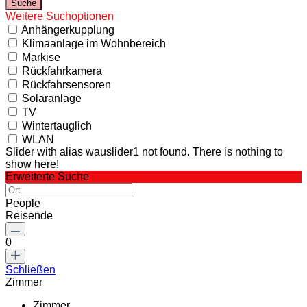
Weitere Suchoptionen
Anhängerkupplung
Klimaanlage im Wohnbereich
Markise
Rückfahrkamera
Rückfahrsensoren
Solaranlage
TV
Wintertauglich
WLAN
Slider with alias wauslider1 not found.
There is nothing to
show here!
Erweiterte Suche
People
Reisende
0
Schließen
Zimmer
Zimmer