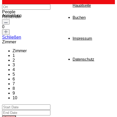
Hauptseite
People
Anmeldung
Reisende
Buchen
0
Schließen
Impressum
Zimmer
Zimmer
1
Datenschutz
2
3
4
5
6
7
8
9
10