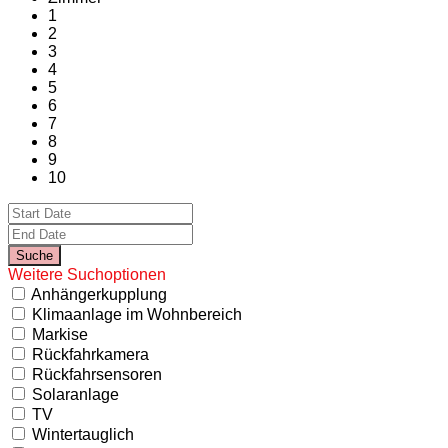
1
2
3
4
5
6
7
8
9
10
Weitere Suchoptionen
Anhängerkupplung
Klimaanlage im Wohnbereich
Markise
Rückfahrkamera
Rückfahrsensoren
Solaranlage
TV
Wintertauglich