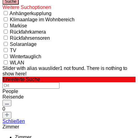
Weitere Suchoptionen
Anhängerkupplung
Klimaanlage im Wohnbereich
Markise
Rückfahrkamera
Rückfahrsensoren
Solaranlage
TV
Wintertauglich
WLAN
Slider with alias wauslider1 not found.
There is nothing to
show here!
Erweiterte Suche
People
Reisende
0
Schließen
Zimmer
Zimmer