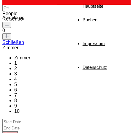
Hauptseite
People
Anmeldung
Reisende
Buchen
0
Schließen
Impressum
Zimmer
Zimmer
1
Datenschutz
2
3
4
5
6
7
8
9
10