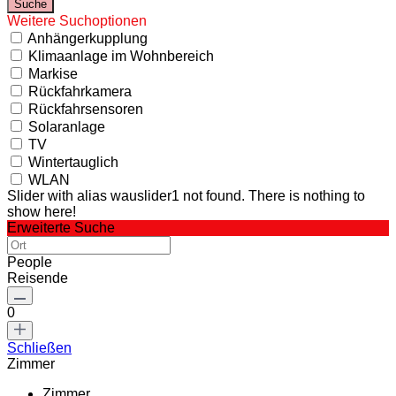
Weitere Suchoptionen
Anhängerkupplung
Klimaanlage im Wohnbereich
Markise
Rückfahrkamera
Rückfahrsensoren
Solaranlage
TV
Wintertauglich
WLAN
Slider with alias wauslider1 not found.
There is nothing to
show here!
Erweiterte Suche
People
Reisende
0
Schließen
Zimmer
Zimmer