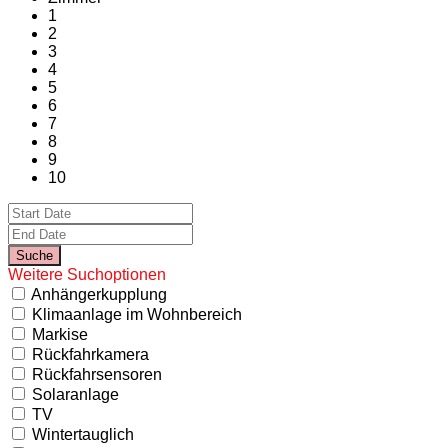
1
2
3
4
5
6
7
8
9
10
Weitere Suchoptionen
Anhängerkupplung
Klimaanlage im Wohnbereich
Markise
Rückfahrkamera
Rückfahrsensoren
Solaranlage
TV
Wintertauglich