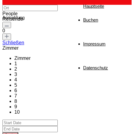
Hauptseite
People
Anmeldung
Reisende
Buchen
0
Schließen
Impressum
Zimmer
Zimmer
1
Datenschutz
2
3
4
5
6
7
8
9
10