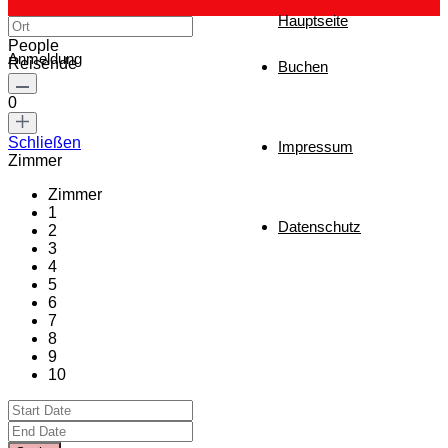
Hauptseite
People
Anmeldung
Reisende
Buchen
0
Schließen
Impressum
Zimmer
Zimmer
1
Datenschutz
2
3
4
5
6
7
8
9
10