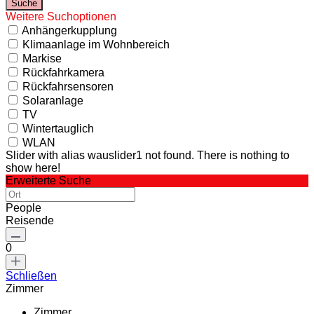
Weitere Suchoptionen
Anhängerkupplung
Klimaanlage im Wohnbereich
Markise
Rückfahrkamera
Rückfahrsensoren
Solaranlage
TV
Wintertauglich
WLAN
Slider with alias wauslider1 not found.
There is nothing to
show here!
Erweiterte Suche
People
Reisende
0
Schließen
Zimmer
Zimmer