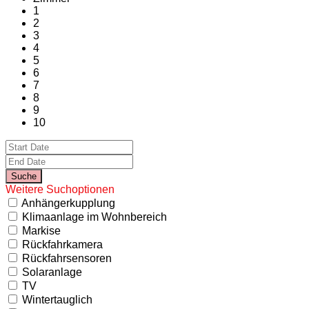
1
2
3
4
5
6
7
8
9
10
Weitere Suchoptionen
Anhängerkupplung
Klimaanlage im Wohnbereich
Markise
Rückfahrkamera
Rückfahrsensoren
Solaranlage
TV
Wintertauglich