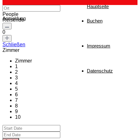
Hauptseite
People
Anmeldung
Reisende
Buchen
0
Schließen
Impressum
Zimmer
Zimmer
1
Datenschutz
2
3
4
5
6
7
8
9
10