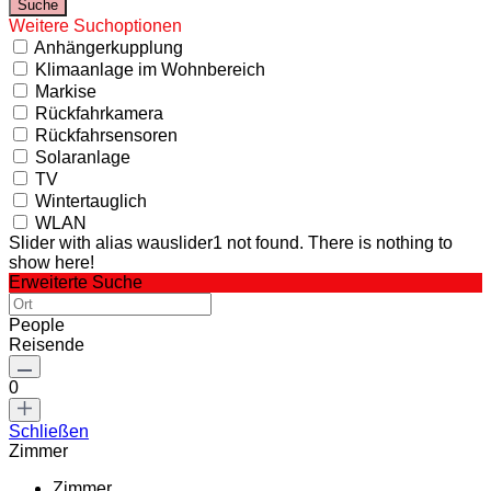
Weitere Suchoptionen
Anhängerkupplung
Klimaanlage im Wohnbereich
Markise
Rückfahrkamera
Rückfahrsensoren
Solaranlage
TV
Wintertauglich
WLAN
Slider with alias wauslider1 not found.
There is nothing to
show here!
Erweiterte Suche
People
Reisende
0
Schließen
Zimmer
Zimmer