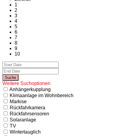
1
2
3
4
5
6
7
8
9
10
Weitere Suchoptionen
Anhängerkupplung
Klimaanlage im Wohnbereich
Markise
Rückfahrkamera
Rückfahrsensoren
Solaranlage
TV
Wintertauglich