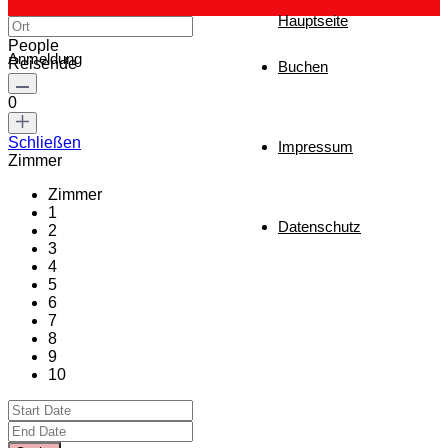
Hauptseite
People
Anmeldung
Reisende
Buchen
0
Schließen
Impressum
Zimmer
Zimmer
1
Datenschutz
2
3
4
5
6
7
8
9
10