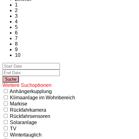
1
2
3
4
5
6
7
8
9
10
Weitere Suchoptionen
Anhängerkupplung
Klimaanlage im Wohnbereich
Markise
Rückfahrkamera
Rückfahrsensoren
Solaranlage
TV
Wintertauglich