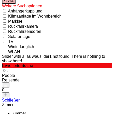
Weitere Suchoptionen
Anhängerkupplung
Klimaanlage im Wohnbereich
Markise
Rückfahrkamera
Rückfahrsensoren
Solaranlage
TV
Wintertauglich
WLAN
Slider with alias wauslider1 not found.
There is nothing to
show here!
Erweiterte Suche
People
Reisende
0
Schließen
Zimmer
Zimmer