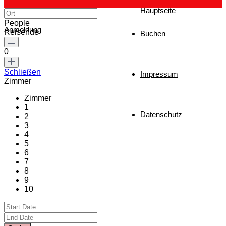
Hauptseite
People
Anmeldung
Reisende
Buchen
0
Schließen
Impressum
Zimmer
Zimmer
1
Datenschutz
2
3
4
5
6
7
8
9
10