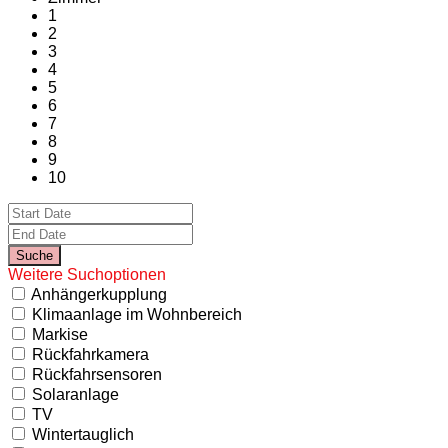
1
2
3
4
5
6
7
8
9
10
Weitere Suchoptionen
Anhängerkupplung
Klimaanlage im Wohnbereich
Markise
Rückfahrkamera
Rückfahrsensoren
Solaranlage
TV
Wintertauglich