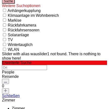
Weitere Suchoptionen
Anhängerkupplung
Klimaanlage im Wohnbereich
Markise
Rückfahrkamera
Rückfahrsensoren
Solaranlage
TV
Wintertauglich
WLAN
Slider with alias wauslider1 not found.
There is nothing to
show here!
Erweiterte Suche
People
Reisende
0
Schließen
Zimmer
Zimmer