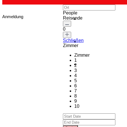
People
Anmeldung
Reisende
0
Schließen
Zimmer
Zimmer
1
2
3
4
5
6
7
8
9
10