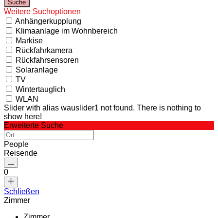
Weitere Suchoptionen
Anhängerkupplung
Klimaanlage im Wohnbereich
Markise
Rückfahrkamera
Rückfahrsensoren
Solaranlage
TV
Wintertauglich
WLAN
Slider with alias wauslider1 not found.
There is nothing to
show here!
Erweiterte Suche
People
Reisende
0
Schließen
Zimmer
Zimmer