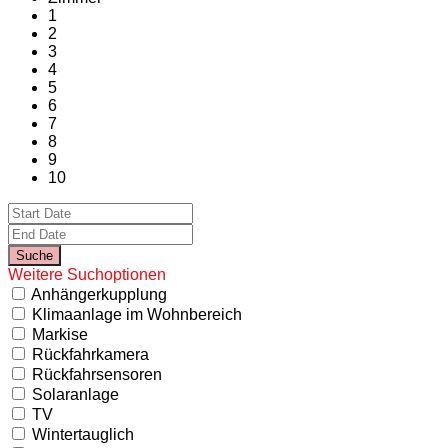
1
2
3
4
5
6
7
8
9
10
Weitere Suchoptionen
Anhängerkupplung
Klimaanlage im Wohnbereich
Markise
Rückfahrkamera
Rückfahrsensoren
Solaranlage
TV
Wintertauglich