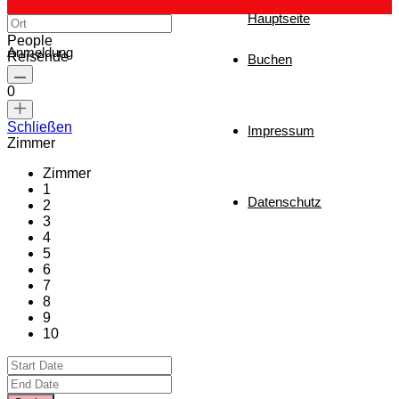
Hauptseite
People
Anmeldung
Reisende
Buchen
0
Schließen
Impressum
Zimmer
Zimmer
1
Datenschutz
2
3
4
5
6
7
8
9
10