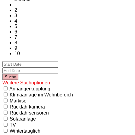
1
2
3
4
5
6
7
8
9
10
Weitere Suchoptionen
Anhängerkupplung
Klimaanlage im Wohnbereich
Markise
Rückfahrkamera
Rückfahrsensoren
Solaranlage
TV
Wintertauglich