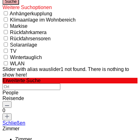
Weitere Suchoptionen
Anhängerkupplung
Klimaanlage im Wohnbereich
Markise
Rückfahrkamera
Rückfahrsensoren
Solaranlage
TV
Wintertauglich
WLAN
Slider with alias wauslider1 not found.
There is nothing to
show here!
Erweiterte Suche
People
Reisende
0
Schließen
Zimmer
Zimmer