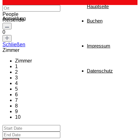
Hauptseite
People
Anmeldung
Reisende
Buchen
0
Schließen
Impressum
Zimmer
Zimmer
1
Datenschutz
2
3
4
5
6
7
8
9
10