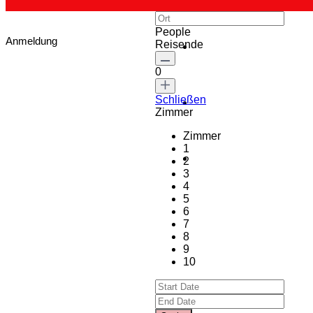
People
Anmeldung
Reisende
0
Schließen
Zimmer
Zimmer
1
2
3
4
5
6
7
8
9
10