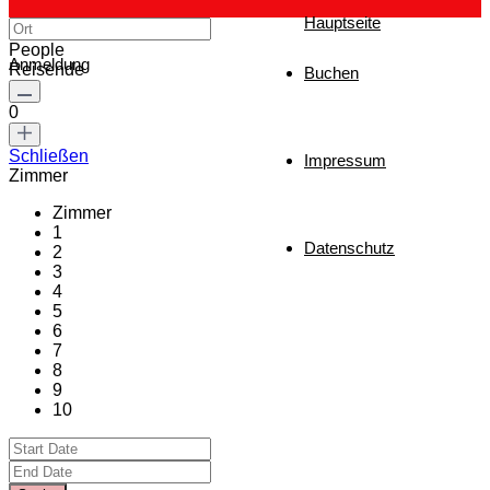
Hauptseite
People
Anmeldung
Reisende
Buchen
0
Schließen
Impressum
Zimmer
Zimmer
1
Datenschutz
2
3
4
5
6
7
8
9
10