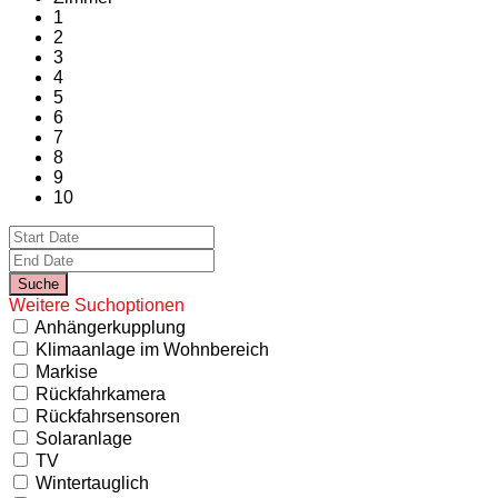
1
2
3
4
5
6
7
8
9
10
Weitere Suchoptionen
Anhängerkupplung
Klimaanlage im Wohnbereich
Markise
Rückfahrkamera
Rückfahrsensoren
Solaranlage
TV
Wintertauglich