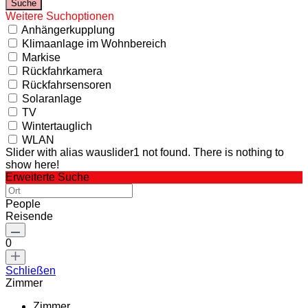
Weitere Suchoptionen
Anhängerkupplung
Klimaanlage im Wohnbereich
Markise
Rückfahrkamera
Rückfahrsensoren
Solaranlage
TV
Wintertauglich
WLAN
Slider with alias wauslider1 not found.
There is nothing to
show here!
Erweiterte Suche
People
Reisende
0
Schließen
Zimmer
Zimmer