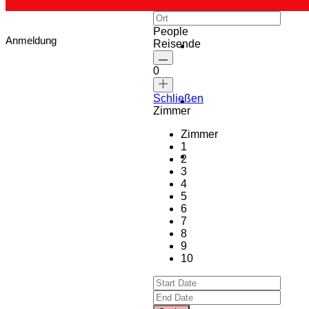
People
Anmeldung
Reisende
0
Schließen
Zimmer
Zimmer
1
2
3
4
5
6
7
8
9
10